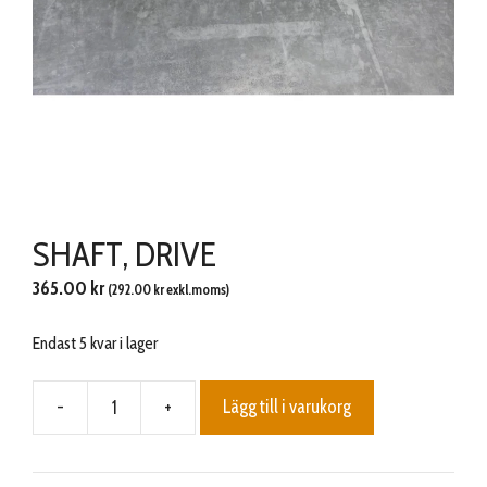
SHAFT, DRIVE
365.00
kr
(
292.00
kr
exkl.moms)
Endast 5 kvar i lager
-
+
Lägg till i varukorg
SHAFT,
DRIVE
mängd