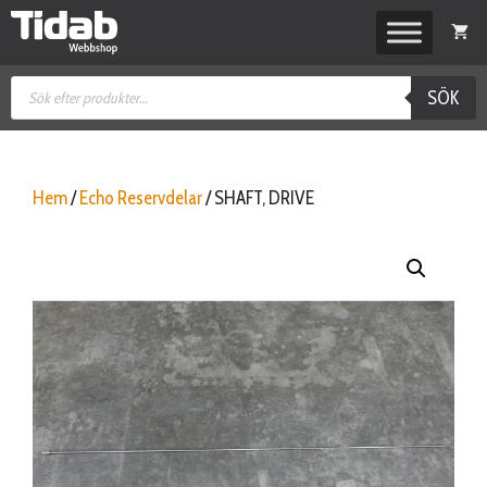
Hoppa
till
innehåll
Produktsökning
SÖK
Hem
/
Echo Reservdelar
/ SHAFT, DRIVE