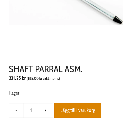
SHAFT PARRAL ASM.
231.25
kr
(
185.00
kr
exkl.moms)
I lager
-
+
Lägg till i varukorg
SHAFT
PARRAL
ASM.