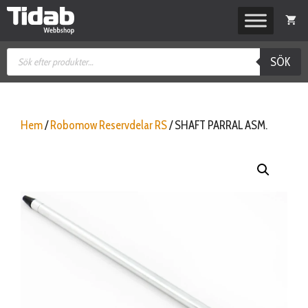
Hoppa
till
innehåll
Produktsökning
SÖK
Hem
/
Robomow Reservdelar RS
/ SHAFT PARRAL ASM.