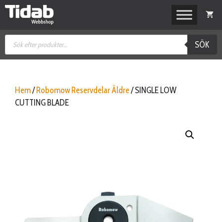
Hoppa
till
innehåll
Produktsökning
SÖK
Hem
/
Robomow Reservdelar Äldre
/ SINGLE LOW
CUTTING BLADE