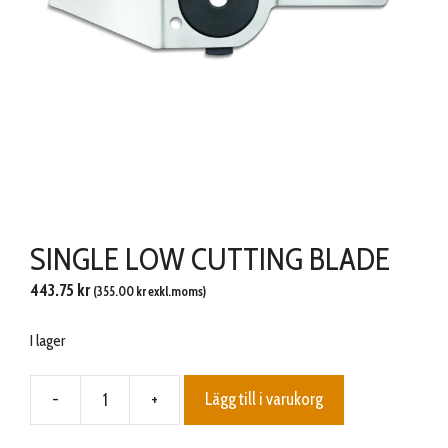
SINGLE LOW CUTTING BLADE
443.75
kr
(
355.00
kr
exkl.moms)
I lager
-
+
Lägg till i varukorg
SINGLE
LOW