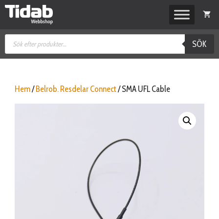
Hoppa
till
innehåll
Produktsökning
SÖK
Hem
/
Belrob. Resdelar Connect
/ SMA UFL Cable