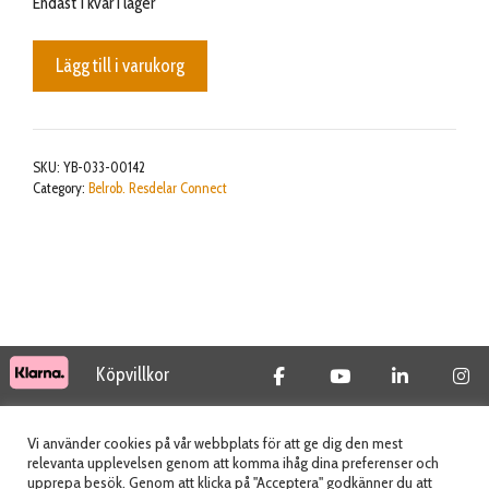
Endast 1 kvar i lager
SMA
Lägg till i varukorg
UFL
Cable
mängd
SKU:
YB-033-00142
Category:
Belrob. Resdelar Connect
Köpvillkor
© 2026 Tidab AB - All Rights Reserved
Vi använder cookies på vår webbplats för att ge dig den mest
relevanta upplevelsen genom att komma ihåg dina preferenser och
upprepa besök. Genom att klicka på "Acceptera" godkänner du att