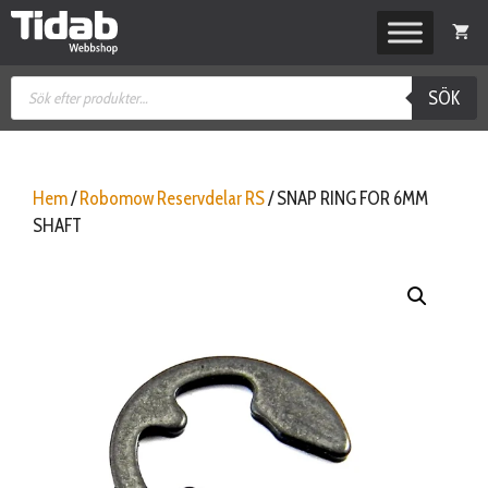
Hoppa
till
innehåll
Produktsökning
SÖK
Hem
/
Robomow Reservdelar RS
/ SNAP RING FOR 6MM
SHAFT