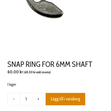
SNAP RING FOR 6MM SHAFT
60.00
kr
(
48.00
kr
exkl.moms)
I lager
-
+
Lägg till i varukorg
SNAP
RING