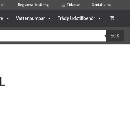
jare
Registrera försäkring
Tidab.se
Kontakta oss
re
Vattenpumpar
Trädgårdstillbehör
SÖK
L