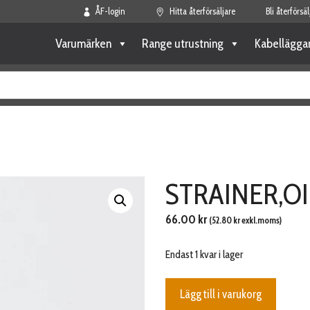
ÅF-login
Hitta återförsäljare
Bli återförsäl
Varumärken
Range utrustning
Kabellägga
STRAINER,OI
66.00
kr
(
52.80
kr
exkl.moms)
Endast 1 kvar i lager
STRAINER,OIL
Lägg till i varukorg
mängd