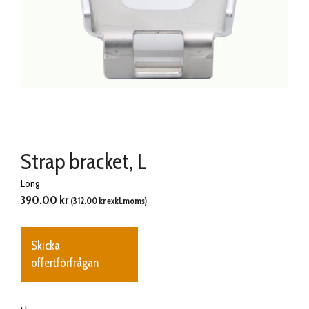
Strap bracket, L
Long
390.00
kr
(
312.00
kr
exkl.moms)
Skicka
offertförfrågan