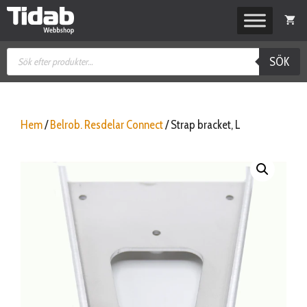
Hoppa
till
innehåll
Produktsökning
SÖK
Hem
/
Belrob. Resdelar Connect
/ Strap bracket, L