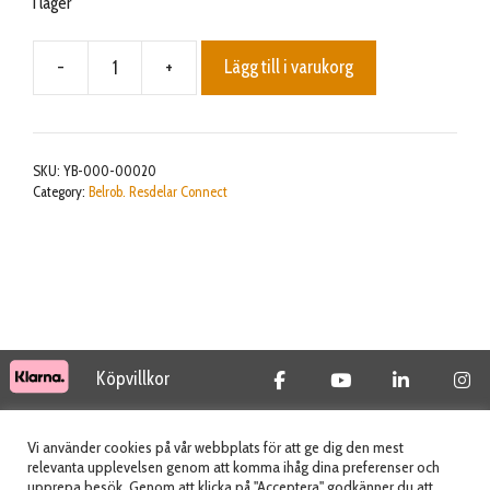
I lager
-
+
Lägg till i varukorg
Strap
bracket,
L
mängd
SKU:
YB-000-00020
Category:
Belrob. Resdelar Connect
Köpvillkor
© 2026 Tidab AB - All Rights Reserved
Vi använder cookies på vår webbplats för att ge dig den mest
relevanta upplevelsen genom att komma ihåg dina preferenser och
upprepa besök. Genom att klicka på "Acceptera" godkänner du att