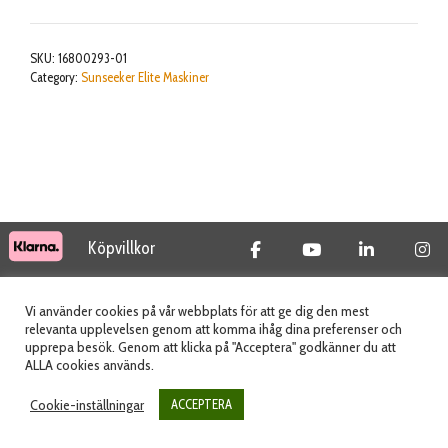
X3
GEN
SKU:
16800293-01
2
Category:
Sunseeker Elite Maskiner
mängd
Köpvillkor
© 2026 Tidab AB - All Rights Reserved
Vi använder cookies på vår webbplats för att ge dig den mest
relevanta upplevelsen genom att komma ihåg dina preferenser och
upprepa besök. Genom att klicka på "Acceptera" godkänner du att
ALLA cookies används.
Webbplats skapad av
Cookie-inställningar
ACCEPTERA