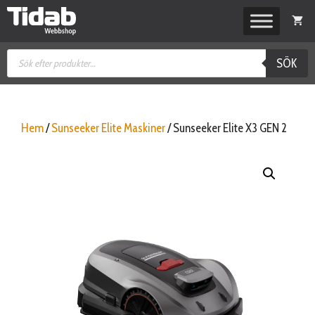
Hoppa
till
innehåll
Produktsökning
SÖK
Hem
/
Sunseeker Elite Maskiner
/ Sunseeker Elite X3 GEN 2