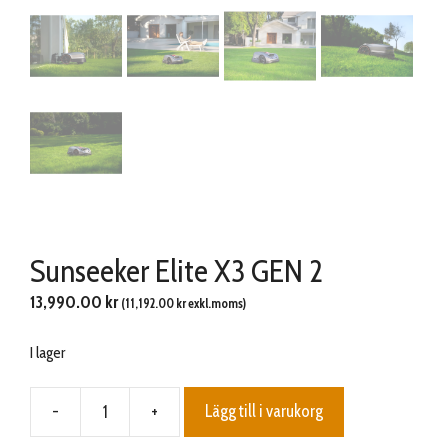
Sunseeker Elite X3 GEN 2
13,990.00
kr
(
11,192.00
kr
exkl.moms)
I lager
-
+
Lägg till i varukorg
Sunseeker
Elite