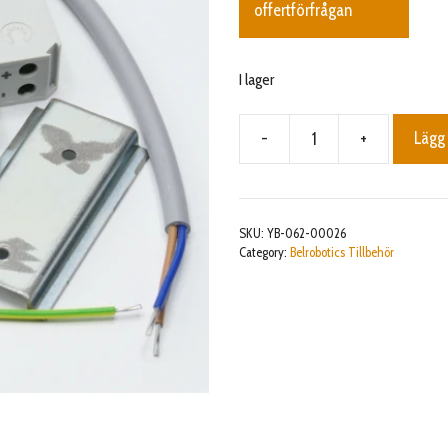
offertförfrågan
I lager
-
+
Lägg 
Surge
protect
kit
perif
SKU:
YB-062-00026
wire
Category:
Belrobotics Tillbehör
removable
station
mängd