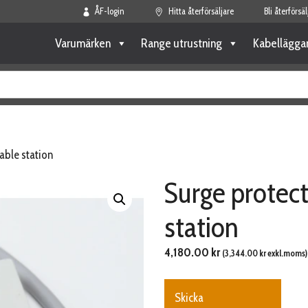
ÅF-login
Hitta återförsäljare
Bli återförsäl
Varumärken
Range utrustning
Kabellägga
vable station
Surge protect
station
4,180.00
kr
(
3,344.00
kr
exkl.moms)
Skicka