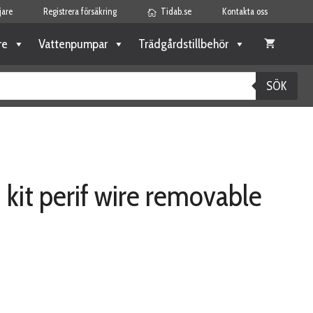
jare
Registrera försäkring
Tidab.se
Kontakta oss
re
Vattenpumpar
Trädgårdstillbehör
SÖK
 kit perif wire removable