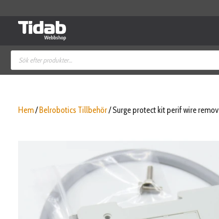
Hoppa
till
innehåll
Produktsökning
Hem
/
Belrobotics Tillbehör
/ Surge protect kit perif wire remo