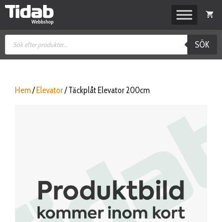
Hoppa
till
innehåll
Produktsökning
SÖK
Hem
/
Elevator
/ Täckplåt Elevator 200cm