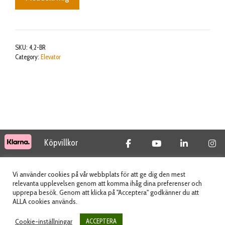
SKU:
4,2-BR
Category:
Elevator
Köpvillkor
© 2026 Tidab AB - All Rights Reserved
Vi använder cookies på vår webbplats för att ge dig den mest
relevanta upplevelsen genom att komma ihåg dina preferenser och
upprepa besök. Genom att klicka på "Acceptera" godkänner du att
ALLA cookies används.
Webbplats skapad av
Cookie-inställningar
ACCEPTERA