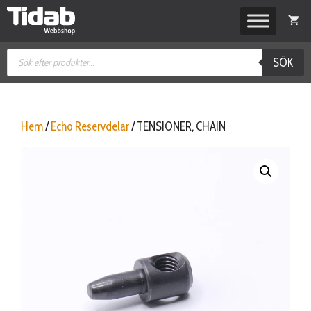
Hoppa
till
innehåll
Produktsökning
SÖK
Hem
/
Echo Reservdelar
/ TENSIONER, CHAIN