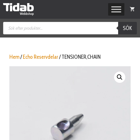
Hoppa
till
innehåll
Produktsökning
SÖK
Hem
/
Echo Reservdelar
/ TENSIONER,CHAIN