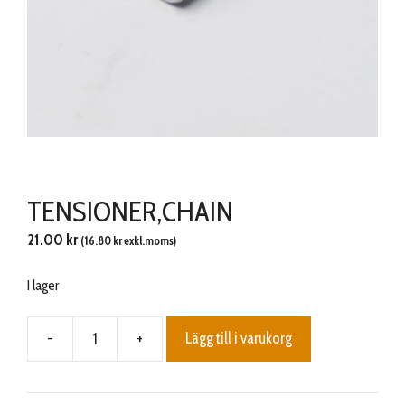
TENSIONER,CHAIN
21.00
kr
(
16.80
kr
exkl.moms)
I lager
-
+
Lägg till i varukorg
TENSIONER,CHAIN
mängd