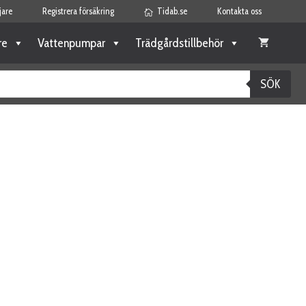
jare
Registrera försäkring
Tidab.se
Kontakta oss
re
Vattenpumpar
Trädgårdstillbehör
SÖK