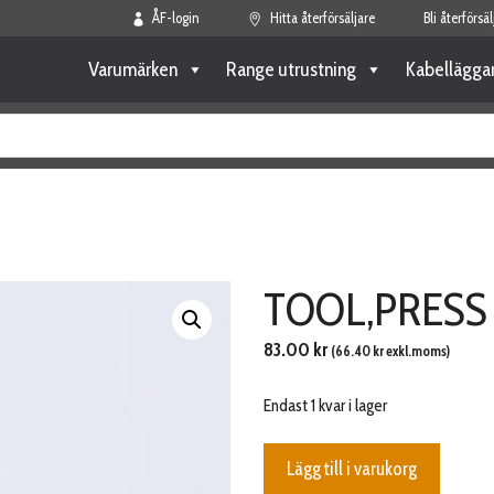
ÅF-login
Hitta återförsäljare
Bli återförsäl
Varumärken
Range utrustning
Kabellägga
TOOL,PRESS
83.00
kr
(
66.40
kr
exkl.moms)
Endast 1 kvar i lager
TOOL,PRESS
Lägg till i varukorg
mängd