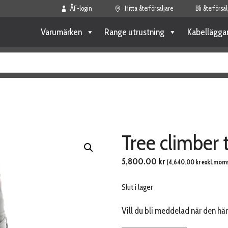
ÅF-login
Hitta återförsäljare
Bli återförsäl
Varumärken
Range utrustning
Kabellägga
Tree climber 
5,800.00
kr
(
4,640.00
kr
exkl.moms
Slut i lager
Vill du bli meddelad när den här