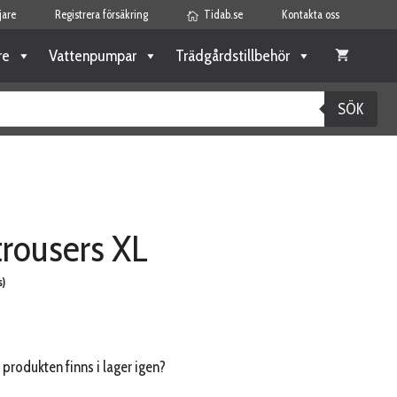
jare
Registrera försäkring
Tidab.se
Kontakta oss
re
Vattenpumpar
Trädgårdstillbehör
SÖK
trousers XL
)
 produkten finns i lager igen?