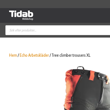
Hoppa
till
innehåll
Produktsökning
Hem
/
Echo Arbetskläder
/ Tree climber trousers XL