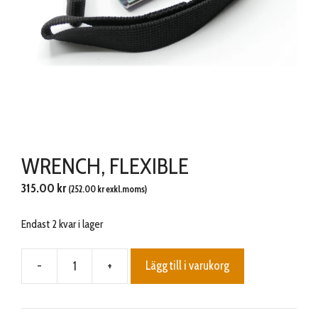
WRENCH, FLEXIBLE
315.00
kr
(
252.00
kr
exkl.moms)
Endast 2 kvar i lager
-
+
Lägg till i varukorg
WRENCH,
FLEXIBLE
mängd