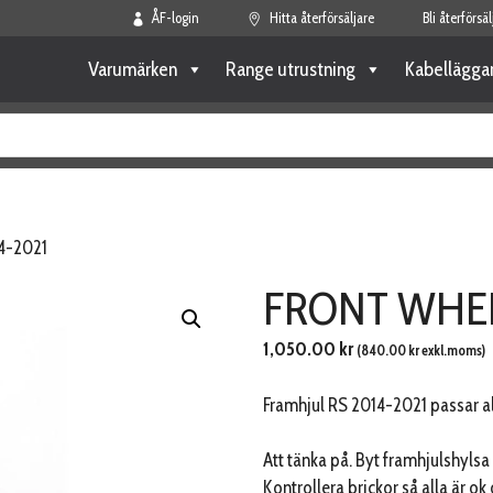
ÅF-login
Hitta återförsäljare
Bli återförsäl
Varumärken
Range utrustning
Kabellägga
4-2021
FRONT WHEE
1,050.00
kr
(
840.00
kr
exkl.moms)
Framhjul RS 2014-2021 passar a
Att tänka på. Byt framhjulshyls
Kontrollera brickor så alla är ok 