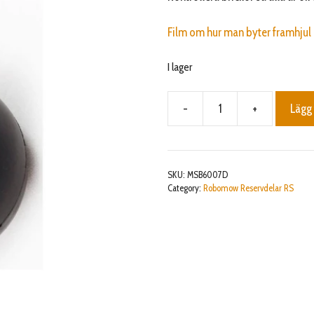
Film om hur man byter framhjul
I lager
-
+
Lägg 
FRONT
WHEEL
ASSY
RS
SKU:
MSB6007D
2014-
Category:
Robomow Reservdelar RS
2021
mängd