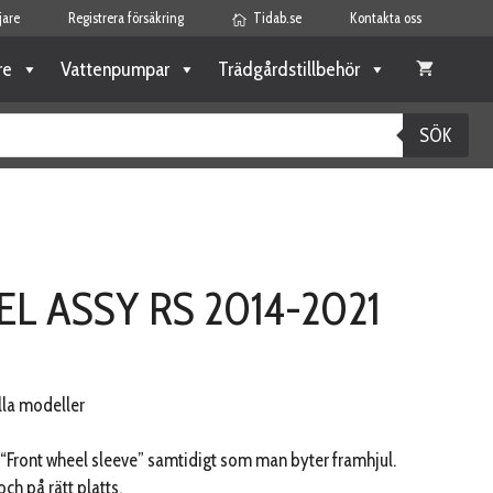
jare
Registrera försäkring
Tidab.se
Kontakta oss
re
Vattenpumpar
Trädgårdstillbehör
SÖK
L ASSY RS 2014-2021
lla modeller
a “Front wheel sleeve” samtidigt som man byter framhjul.
och på rätt platts.