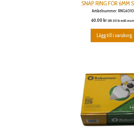
SNAP RING FOR 6MM 
Artikelnummer: RNG601
60.00
kr
(
48.00
kr
exkl.mom
Lägg till i varukorg