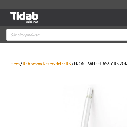
Hoppa
till
innehåll
Produktsökning
Hem
/
Robomow Reservdelar RS
/ FRONT WHEEL ASSY RS 201