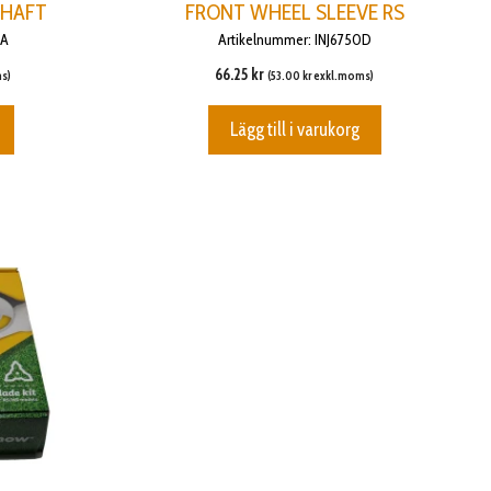
SHAFT
FRONT WHEEL SLEEVE RS
0A
Artikelnummer: INJ6750D
66.25
kr
s)
(
53.00
kr
exkl.moms)
Lägg till i varukorg