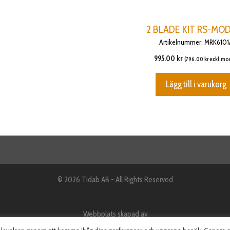
2 BLADE KIT RS-MO
Artikelnummer: MRK6101
995.00
kr
(
796.00
kr
exkl.mo
Lägg till i varukorg
© 2026 Tidab AB - All Rights Reserved
Webbplats skapad av