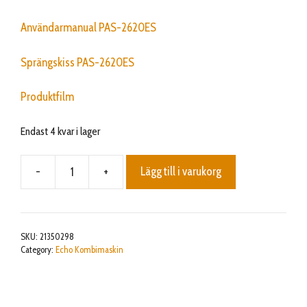
Användarmanual PAS-2620ES
Sprängskiss PAS-2620ES
Produktfilm
Endast 4 kvar i lager
-
+
Lägg till i varukorg
PAS-
2620ES
X-
SERIE
SKU:
21350298
mängd
Category:
Echo Kombimaskin