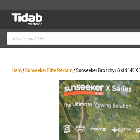
Hoppa
till
innehåll
Produktsökning
Hem
/
Sunseeker Elite Reklam
/ Sunseeker Broschyr 8 sid 145 