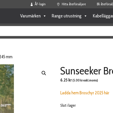
ÅF-login
Hitta återförsäljare
Bli återförsäl
Varumärken
Range utrustning
Kabellägga
X 245 mm
Sunseeker Br
6.25
kr
(
5.00
kr
exkl.moms)
Ladda hem Broschyr 2025 här
Slut i lager