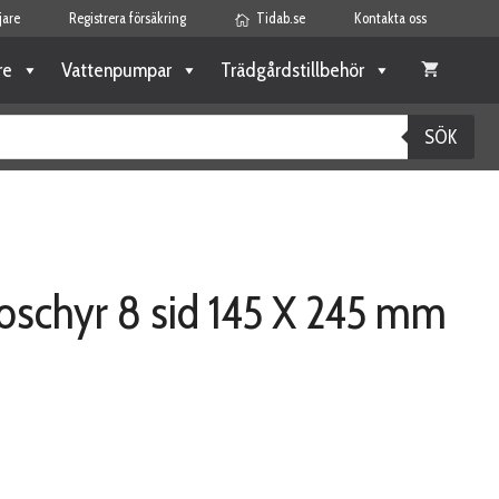
jare
Registrera försäkring
Tidab.se
Kontakta oss
re
Vattenpumpar
Trädgårdstillbehör
SÖK
oschyr 8 sid 145 X 245 mm