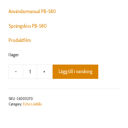
Användarmanual PB-580
Sprängskiss PB-580
Produktfilm
I lager
-
+
Lägg till i varukorg
PB-
580
mängd
SKU:
C6000270
Category:
Echo Lövblås