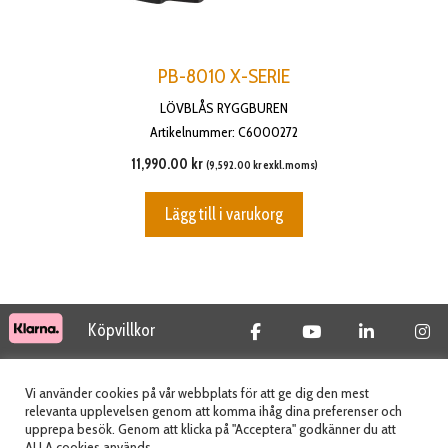
PB-8010 X-SERIE
LÖVBLÅS RYGGBUREN
Artikelnummer: C6000272
11,990.00
kr
(
9,592.00
kr
exkl.moms)
Lägg till i varukorg
Köpvillkor
© 2026 Tidab AB - All Rights Reserved
Vi använder cookies på vår webbplats för att ge dig den mest
relevanta upplevelsen genom att komma ihåg dina preferenser och
upprepa besök. Genom att klicka på "Acceptera" godkänner du att
ALLA cookies används.