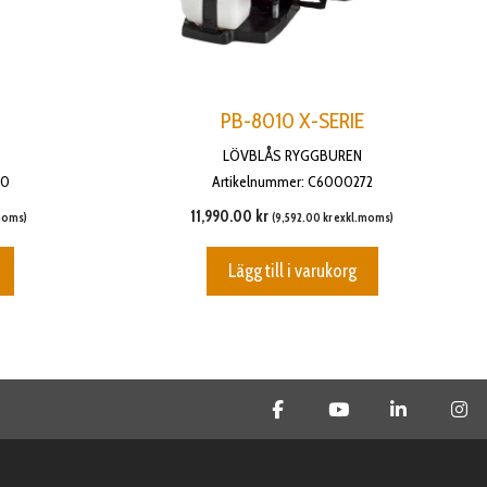
PB-8010 X-SERIE
LÖVBLÅS RYGGBUREN
70
Artikelnummer: C6000272
11,990.00
kr
moms)
(
9,592.00
kr
exkl.moms)
Lägg till i varukorg