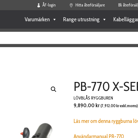
ÅF-login
Hitta återförsäljare
Bli återförsäl
Varumärken
Range utrustning
Kabellägga
PB-770 X-SE
LÖVBLÅS RYGGBUREN
9,890.00
kr
(
7,912.00
kr
exkl.moms)
Läs mer om denna ryggburna löv
Användarmanual PB-770