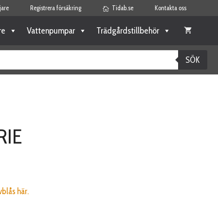
jare
Registrera försäkring
Tidab.se
Kontakta oss
re
Vattenpumpar
Trädgårdstillbehör
SÖK
RIE
blås här.