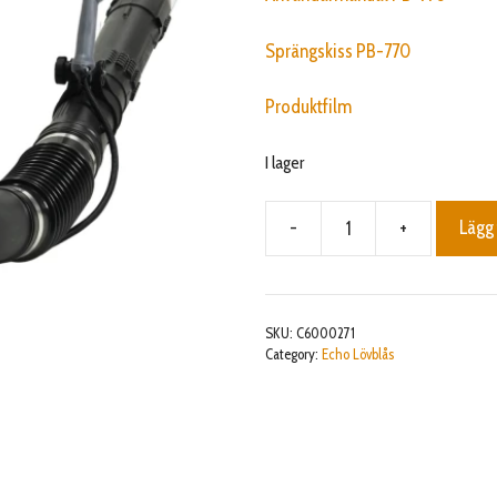
Sprängskiss PB-770
Produktfilm
I lager
-
+
Lägg 
PB-
770
X-
SERIE
SKU:
C6000271
mängd
Category:
Echo Lövblås