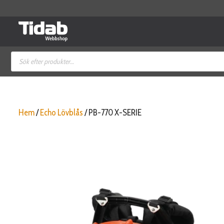
Hoppa
till
innehåll
Produktsökning
Hem
/
Echo Lövblås
/ PB-770 X-SERIE