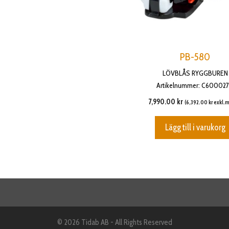
PB-580
LÖVBLÅS RYGGBUREN
Artikelnummer: C60002
7,990.00
kr
(
6,392.00
kr
exkl.
Lägg till i varukorg
© 2026 Tidab AB - All Rights Reserved